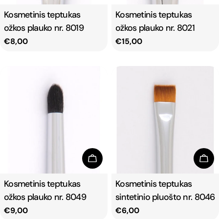
Type:
Kosmetinis teptukas
Type:
Kosmetinis teptukas
ožkos plauko nr. 8019
ožkos plauko nr. 8021
Regular
€8,00
Regular
€15,00
price
price
Add To Cart
Add
Type:
Kosmetinis teptukas
Type:
Kosmetinis teptukas
ožkos plauko nr. 8049
sintetinio pluošto nr. 8046
Regular
€9,00
Regular
€6,00