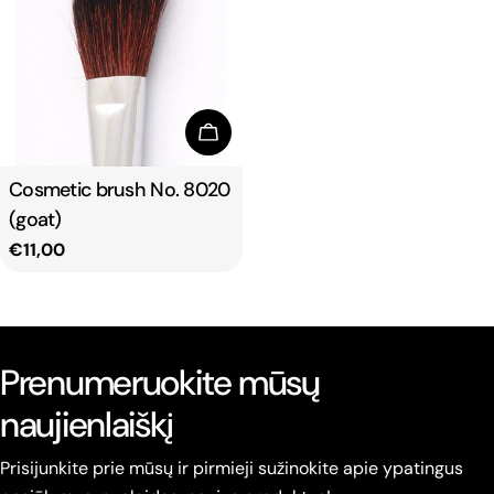
Add To Cart
Type:
Cosmetic brush No. 8020
(goat)
Regular
€11,00
price
Prenumeruokite mūsų
naujienlaiškį
Prisijunkite prie mūsų ir pirmieji sužinokite apie ypatingus