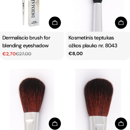
t
i
Add To Cart
Add
o
Type:
Dermaliscio brush for
Type:
Kosmetinis teptukas
blending eyeshadow
ožkos plauko nr. 8043
n
Regular
€8,00
€2,70
€27,00
Sale
Regular
:
price
price
price
Add To Cart
Add