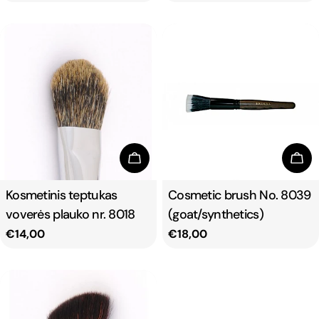
price
price
Add To Cart
Add
Type:
Kosmetinis teptukas
Type:
Cosmetic brush No. 8039
voverės plauko nr. 8018
(goat/synthetics)
Regular
€14,00
Regular
€18,00
price
price