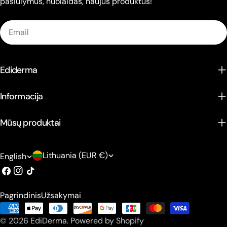
pasiūlymus, nuolaidas, naujus produktus!
Email
Ediderma
Informacija
Mūsų produktai
C
L
Lithuania (EUR €)
English
o
a
Facebook
Instagram
TikTok
u
n
Pagrindinis
Užsakymai
n
g
Payment
t
u
© 2026
EdiDerma
.
Powered by Shopify
methods