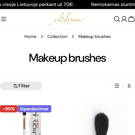
Skip
soje Lietuvoje perkant už 70€
Nemokamas siuntimas
to
content
C
Home
Collection
Makeup brushes
C
Makeup brushes
o
l
Filter
l
-90%
Išpardavimas
e
c