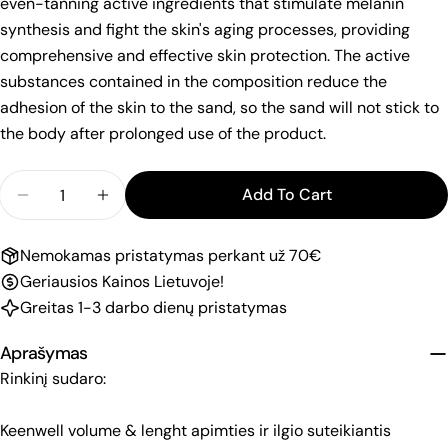
even-tanning active ingredients that stimulate melanin
synthesis and fight the skin's aging processes, providing
comprehensive and effective skin protection. The active
substances contained in the composition reduce the
adhesion of the skin to the sand, so the sand will not stick to
the body after prolonged use of the product.
Quantity
Add To Cart
Decrease Quantity For KEENWELL SUN ATTITUDE 
Increase Quantity For KEENWELL SUN A
Nemokamas pristatymas perkant už 70€
Geriausios Kainos Lietuvoje!
Greitas 1-3 darbo dienų pristatymas
Aprašymas
Rinkinį sudaro:
Keenwell volume & lenght apimties ir ilgio suteikiantis