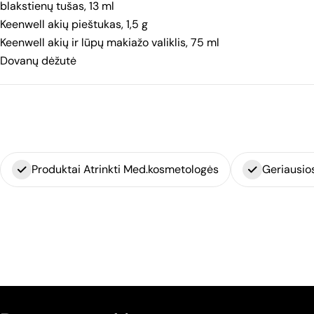
blakstienų tušas, 13 ml
Keenwell akių pieštukas, 1,5 g
Keenwell akių ir lūpų makiažo valiklis, 75 ml
Dovanų dėžutė
Produktai Atrinkti Med.kosmetologės
Geriausio