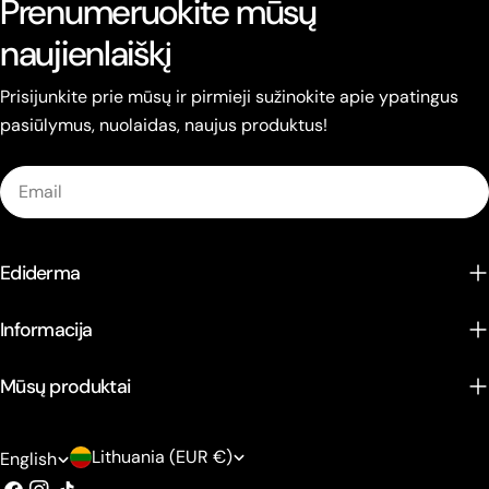
Prenumeruokite mūsų
naujienlaiškį
Prisijunkite prie mūsų ir pirmieji sužinokite apie ypatingus
pasiūlymus, nuolaidas, naujus produktus!
Email
Ediderma
Informacija
Mūsų produktai
C
L
Lithuania (EUR €)
English