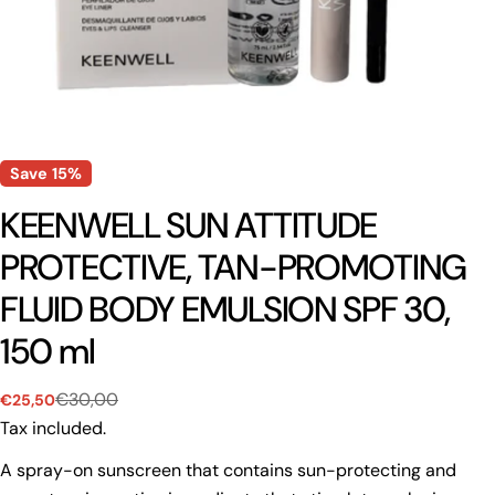
Save
15%
KEENWELL SUN ATTITUDE
PROTECTIVE, TAN-PROMOTING
FLUID BODY EMULSION SPF 30,
150 ml
€30,00
€25,50
Sale
Regular
price
price
Tax included.
A spray-on sunscreen that contains sun-protecting and