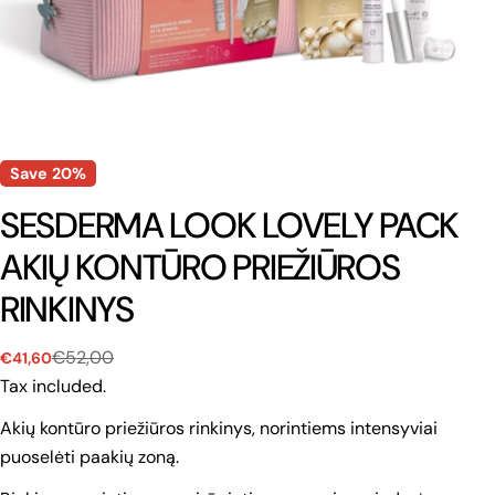
Save
20%
SESDERMA LOOK LOVELY PACK
AKIŲ KONTŪRO PRIEŽIŪROS
RINKINYS
€52,00
€41,60
Sale
Regular
price
price
Tax included.
Akių kontūro priežiūros rinkinys, norintiems intensyviai
puoselėti paakių zoną.