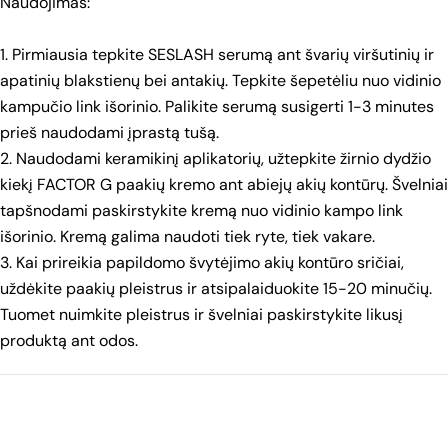
Naudojimas:
1. Pirmiausia tepkite SESLASH serumą ant švarių viršutinių ir
apatinių blakstienų bei antakių. Tepkite šepetėliu nuo vidinio
kampučio link išorinio. Palikite serumą susigerti 1-3 minutes
prieš naudodami įprastą tušą.
2. Naudodami keramikinį aplikatorių, užtepkite žirnio dydžio
kiekį FACTOR G paakių kremo ant abiejų akių kontūrų. Švelniai
tapšnodami paskirstykite kremą nuo vidinio kampo link
išorinio. Kremą galima naudoti tiek ryte, tiek vakare.
3. Kai prireikia papildomo švytėjimo akių kontūro sričiai,
uždėkite paakių pleistrus ir atsipalaiduokite 15-20 minučių.
Tuomet nuimkite pleistrus ir švelniai paskirstykite likusį
produktą ant odos.