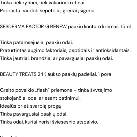
Tinka tiek rytinei, tiek vakarinei rutinai.
Paprasta naudoti šepetėliu, greitai įsigeria.
SESDERMA FACTOR G RENEW paakių kontūro kremas, 15ml
Tinka patamsėjusiai paakių odai.
Praturtintas augimo faktoriais, peptidais ir antioksidantais.
Tinka jautriai, brandžiai ar pavargusiai paakių odai.
BEAUTY TREATS 24K aukso paakių padeliai, 1 pora
Greito poveikio „flash“ priemonė – tinka švytėjimo
stokojančiai odai ar esant patinimui.
Idealūs prieš svarbią progą
Tinka pavargusiai paakių odai.
Tinka odai, kuriai norisi šviesesnio atspalvio.