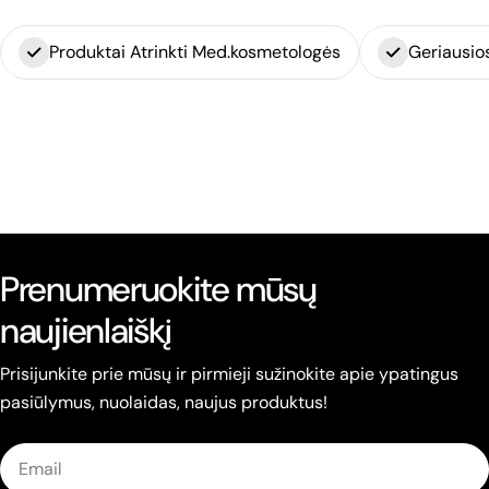
Produktai Atrinkti Med.kosmetologės
Geriausio
Prenumeruokite mūsų
naujienlaiškį
Prisijunkite prie mūsų ir pirmieji sužinokite apie ypatingus
pasiūlymus, nuolaidas, naujus produktus!
Email