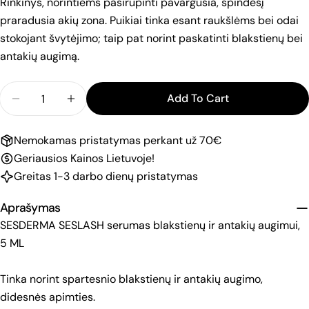
Rinkinys, norintiems pasirūpinti pavargusia, spindesį
praradusia akių zona. Puikiai tinka esant raukšlėms bei odai
stokojant švytėjimo; taip pat norint paskatinti blakstienų bei
antakių augimą.
Quantity
Add To Cart
Decrease Quantity For SESDERMA LOOK LOVELY 
Increase Quantity For SESDERMA LOOK
Nemokamas pristatymas perkant už 70€
Geriausios Kainos Lietuvoje!
Greitas 1-3 darbo dienų pristatymas
Aprašymas
SESDERMA SESLASH serumas blakstienų ir antakių augimui,
5 ML
Tinka norint spartesnio blakstienų ir antakių augimo,
didesnės apimties.